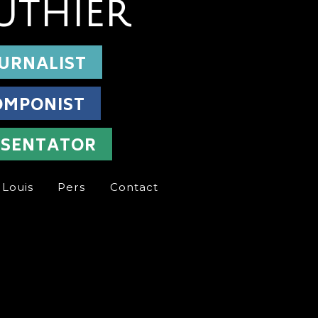
UTHIER
URNALIST
OMPONIST
ESENTATOR
 Louis
Pers
Contact