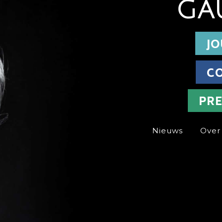
GA
JO
C
PR
Nieuws
Over