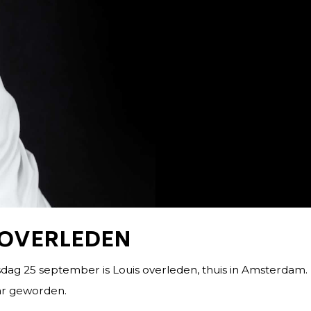
 OVERLEDEN
sdag 25 september is Louis overleden, thuis in Amsterda
aar geworden.