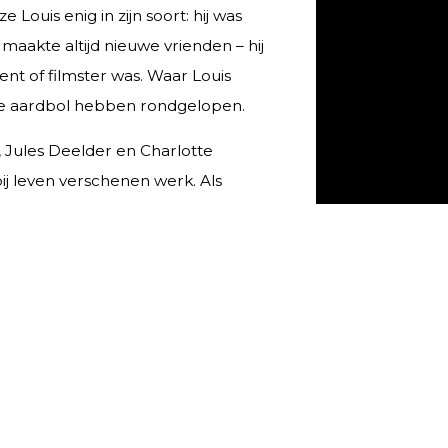
Louis enig in zijn soort: hij was
maakte altijd nieuwe vrienden – hij
nt of filmster was. Waar Louis
eze aardbol hebben rondgelopen.
 Jules Deelder en Charlotte
bij leven verschenen werk. Als
nge artiesten op de kaart te zetten.
Anne. Na een zware periode heeft hij
 zullen Louis vreselijk missen.
n georganiseerd.
484
.