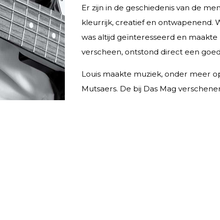
Er zijn in de geschiedenis van de men
by
kleurrijk, creatief en ontwapenend. W
admin
was altijd geïnteresseerd en maakte 
verscheen, ontstond direct een goed
Louis maakte muziek, onder meer op
Mutsaers. De bij Das Mag verschenen l
bedenker van de show Het Klankcafé en
Louis, een fervent verzamelaar, hiel
besloten afscheid te nemen van het l
De uitvaart zal in besloten kring pl
Je kunt een berichtje in het condole
Namens de vrienden en dierbaren va