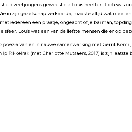
sheid veel jongens geweest die Louis heetten, toch was onze 
ie in zijn gezelschap verkeerde, maakte altijd wat mee, en 
met iedereen een praatje, ongeacht of je barman, topdirige
e sfeer. Louis was een van de liefste mensen die er op d
 poëzie van en in nauwe samenwerking met Gerrit Komrij,
p Rikkelrak (met Charlotte Mutsaers, 2017) is zijn laatste 
 later als muziekjournalist voor De Telegraaf hielp hij jo
d van kunst, van New York, van Queen, maar het meest van 
even. We zijn diep geschokt en kunnen het niet geloven. We
aatsvinden. Er wordt een herdenkingsdienst voor genodigde
anceregister achterlaten via
http://www.condoleance.nl/17
n Louis