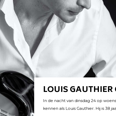
LOUIS GAUTHIER
3
In de nacht van dinsdag 24 op woen
oktober
kennen als Louis Gauthier. Hij is 38 j
2019