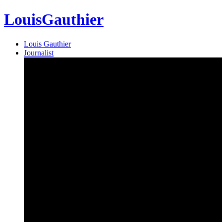
Louis
Gauthier
Louis Gauthier
Journalist