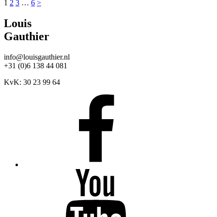
Berichten
1
2
3
…
6
>
paginering
Louis
Gauthier
info@louisgauthier.nl
+31 (0)6 138 44 081
KvK: 30 23 99 64