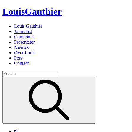
Louis
Gauthier
Louis Gauthier
Journalist
Componist
Presentator
Nieuws
Over Louis
Pers
Contact
Search
for:
nl