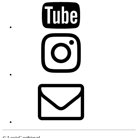
© LouisGauthier.nl