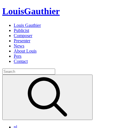
Louis
Gauthier
Louis Gauthier
Publicist
Composer
Presenter
News
About Louis
Pers
Contact
Search
for:
nl