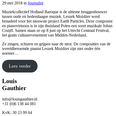
29 mei 2018
in
Journalist
Muziekcollectief Holland Baroque is de ultieme bruggenbouwer
tussen oude en hedendaagse muziek. Leszek Możdżer werd
benaderd voor het nieuwste project Earth Particles. Deze componist
en pianovirtuoos is in zijn thuisland Polen een soort muzikale Johan
Cruijff. Samen staan ze op 8 juni op het Utrecht Centraal Festival,
het gratis cultuurevenement van Midden-Nederland.
Ze zingen, schuren en grijpen naar de strot. De composities van de
wereldberoemde pianist Leszek Możdżer zijn niet onder één
noemer…
Lees verder
Louis
Gauthier
info@louisgauthier.nl
+31 (0)6 138 44 081
KvK: 30 23 99 64