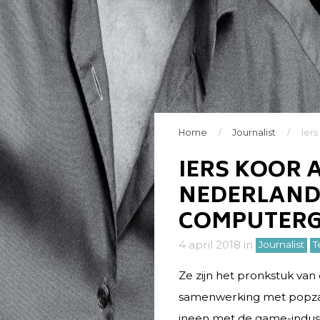
Home
/
Journalist
/
Ier
IERS KOOR
NEDERLAND 
COMPUTER
4 april 2018
in
Journalist
T
Ze zijn het pronkstuk van
samenwerking met popzan
ineen met de game-indust