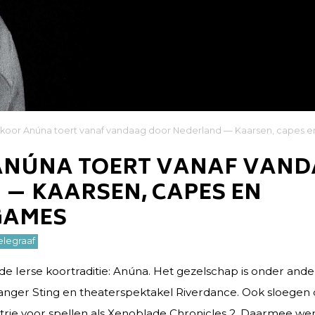
s koor Anúna toert vanaf vandaag door Nederland — Kaarsen, capes
 ANÚNA TOERT VANAF VAN
— KAARSEN, CAPES EN
GAMES
elegraaf
 de Ierse koortraditie: Anúna. Het gezelschap is onder an
ger Sting en theaterspektakel Riverdance. Ook sloegen 
rie voor spellen als Xenoblade Chronicles 2. Daarmee wer