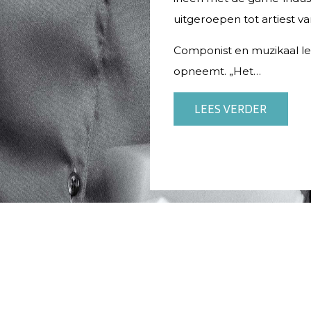
uitgeroepen tot artiest v
Componist en muzikaal lei
opneemt. „Het…
LEES VERDER