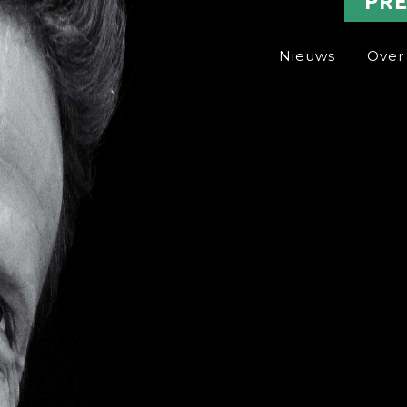
PR
Nieuws
Over