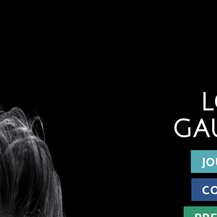
L
GA
JO
C