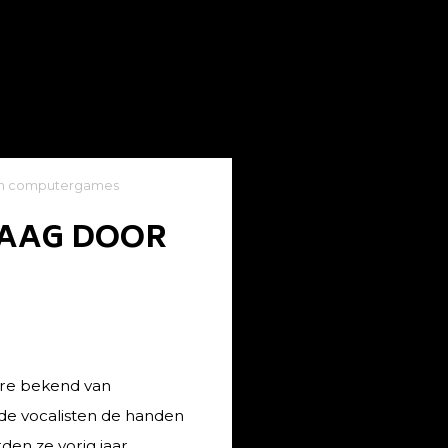
 en computergames
DAAG DOOR
dere bekend van
de vocalisten de handen
den ze vorig jaar