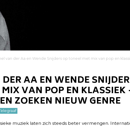
hel van der Aa en Wende Snijders op toneel met mix van pop en kla
 DER AA EN WENDE SNIJDER
 MIX VAN POP EN KLASSIEK
EN ZOEKEN NIEUW GENRE
Telegraaf
ieke muziek laten zich steeds beter vermengen. Internat