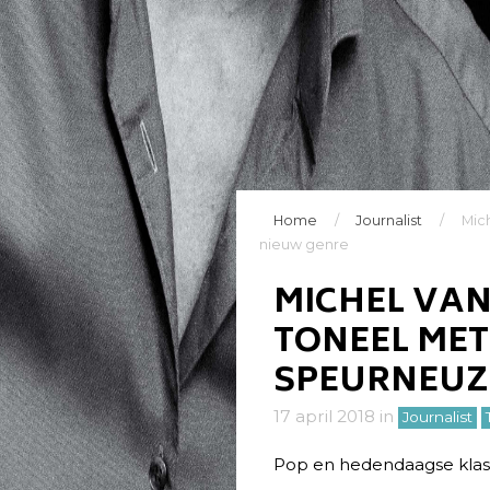
Home
/
Journalist
/
Mic
nieuw genre
MICHEL VAN
TONEEL MET
SPEURNEUZ
17 april 2018
in
Journalist
Pop en hedendaagse klass