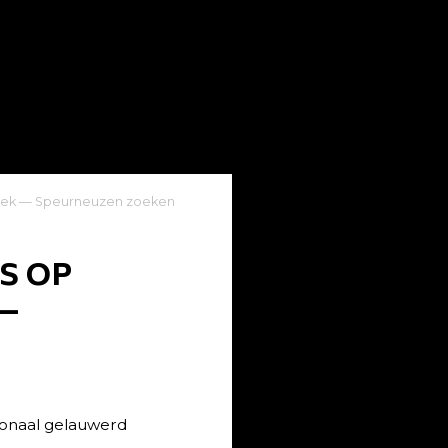
ssiek — Speurneuzen zoeken
S OP
 —
ionaal gelauwerd