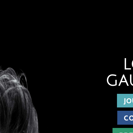
L
GA
JO
C