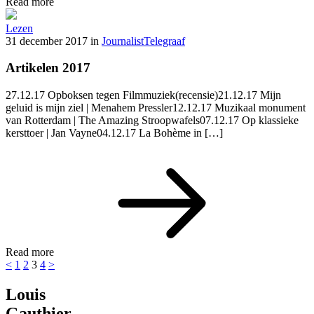
Read more
Lezen
31 december 2017
in
Journalist
Telegraaf
Artikelen 2017
27.12.17 Opboksen tegen Filmmuziek(recensie)21.12.17 Mijn
geluid is mijn ziel | Menahem Pressler12.12.17 Muzikaal monument
van Rotterdam | The Amazing Stroopwafels07.12.17 Op klassieke
kersttoer | Jan Vayne04.12.17 La Bohème in […]
Read more
Berichten
<
1
2
3
4
>
paginering
Louis
Gauthier